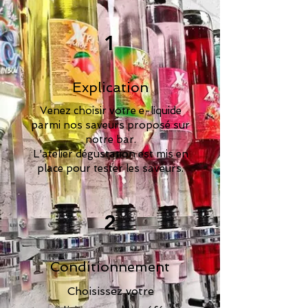
1
Explication
Venez choisir votre e-liquide
parmi nos saveurs proposé sur
notre bar.
L'atelier dégustation est mis en
place pour tester les saveurs.
2
Conditionnement
Choisissez votre