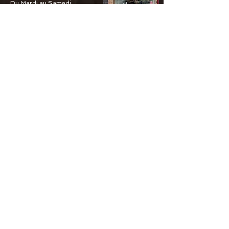
Du Mardi au Samedi
9H30/12H30 13H30/19H00
09 87 10 21 03
06 15 61 18 94
15 Rue De L’hôtel De Ville
76430 ST Romain
Horaire d'ouverture
Du Mardi au Samedi
10H00/12H30 14H00/19H00
09 56 04 10 02
06 15 61 18 94
46 Place De L'hôtel De Ville
76600 Le Havre
Horaire d'ouverture
Du Mardi au Samedi
10H00/12H30 14H00/19H00
09 88 05 69 80
06 15 61 18 94
6 Guy De Maupassant
76110 Goderville
Horaire d'ouverture
Du Mardi au Samedi