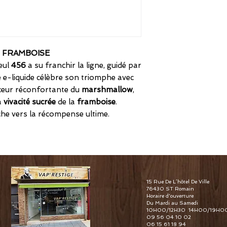
 FRAMBOISE
seul
456
a su franchir la ligne, guidé par
Ce e-liquide célèbre son triomphe avec
uceur réconfortante du
marshmallow
,
la
vivacité sucrée
de la
framboise
.
e vers la récompense ultime.
15 Rue De L’hôtel De Ville
76430 ST Romain
Horaire d'ouverture
Du Mardi au Samedi
10H00/12H30 14H00/19H0
09 56 04 10 02
06 15 61 18 94