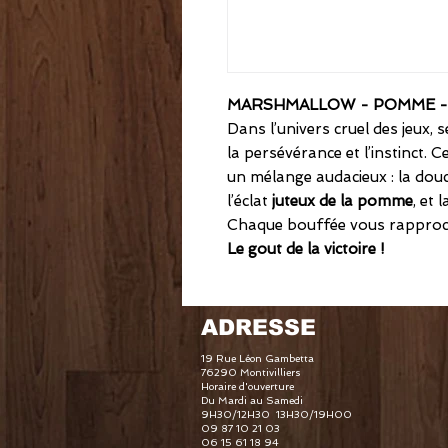
MARSHMALLOW - POMME -
Dans l’univers cruel des jeux, 
la persévérance et l’instinct. 
un mélange audacieux : la do
l’éclat
juteux de la pomme
, et 
Chaque bouffée vous rapproch
Le gout de la victoire !
ADRESSE
19 Rue Léon Gambetta
76290 Montivilliers
Horaire d'ouverture
Du Mardi au Samedi
9H30/12H30 13H30/19H00
09 87 10 21 03
06 15 61 18 94