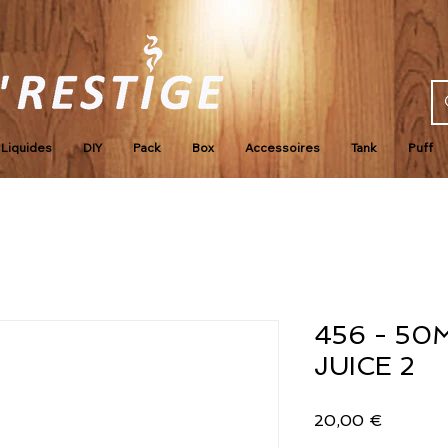
Liquides
DIY
Pack
Box
Accessoires
Tank
Puff
456 - 50
JUICE 2
Prix
20,00 €