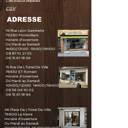
CGV
ADRESSE
19 Rue Léon Gambetta
76290 Montivilliers
Horaire d'ouverture
Du Mardi au Samedi
9H30/12H30 13H30/19H00
09 87 10 21 03
06 15 61 18 94
15 Rue De L’hôtel De Ville
76430 ST Romain
Horaire d'ouverture
Du Mardi au Samedi
10H00/12H30 14H00/19H00
09 56 04 10 02
06 15 61 18 94
46 Place De L'hôtel De Ville
76600 Le Havre
Horaire d'ouverture
Du Mardi au Samedi