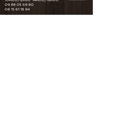
10H00/12H30 14H00/19H00
09 88 05 69 80
06 15 61 18 94
6 Guy De Maupassant
76110 Goderville
Horaire d'ouverture
Du Mardi au Samedi
10H00/12H30 14H00/19H00
09 82 67 49 44
06 15 61 18 94
34 Pourtours du Marché
76400 Fécamp
Horaire d'ouverture
Du Mardi au Samedi
10H00/12H30 14H00/19H00
06 15 61 18 94
CONTACTEZ-NOUS