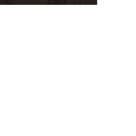
6 Guy De Maupassant
76110 Goderville
Horaire d'ouverture
Du Mardi au Samedi
10H00/12H30 14H00/19H00
09 82 67 49 44
06 15 61 18 94
34 Pourtours du Marché
76400 Fécamp
Horaire d'ouverture
Du Mardi au Samedi
10H00/12H30 14H00/19H00
06 15 61 18 94
CONTACTEZ-NOUS