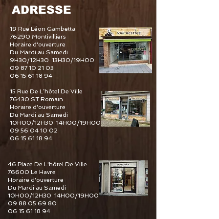
ADRESSE
19 Rue Léon Gambetta
76290 Montivilliers
Horaire d'ouverture
Du Mardi au Samedi
9H30/12H30 13H30/19H00
09 87 10 21 03
06 15 61 18 94
15 Rue De L’hôtel De Ville
76430 ST Romain
Horaire d'ouverture
Du Mardi au Samedi
10H00/12H30 14H00/19H00
09 56 04 10 02
06 15 61 18 94
46 Place De L'hôtel De Ville
76600 Le Havre
Horaire d'ouverture
Du Mardi au Samedi
10H00/12H30 14H00/19H00
09 88 05 69 80
06 15 61 18 94