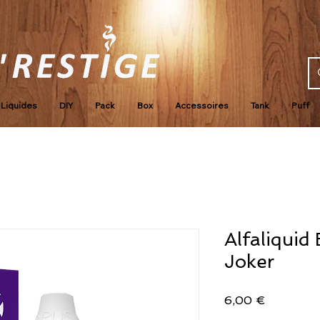
Liquides
DIY
Pack
Box
Accessoires
Tank
Puff
Alfaliquid
Joker
Prix
6,00 €