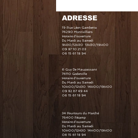
ADRESSE
19 Rue Léon Gambetta
76290 Montivilliers
Horaire d'ouverture
Du Mardi au Samedi
9H30/12H30 13H30/19H00
09 87 10 21 03
06 15 61 18 94
6 Guy De Maupassant
76110 Goderville
Horaire d'ouverture
Du Mardi au Samedi
10H00/12H30 14H00/19H00
09 82 67 49 44
06 15 61 18 94
34 Pourtours du Marché
76400 Fécamp
Horaire d'ouverture
Du Mardi au Samedi
10H00/12H30 14H00/19H00
06 15 61 18 94