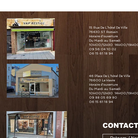
15 Rue De L’hôtel De Ville
76430 ST Romain
Horaire d'ouverture
Du Mardi au Samedi
10H00/12H30 14H00/19H0
09 56 04 10 02
06 15 61 18 94
46 Place De L'hôtel De Ville
76600 Le Havre
Horaire d'ouverture
Du Mardi au Samedi
10H00/12H30 14H00/19H0
09 88 05 69 80
06 15 61 18 94
CONTACT