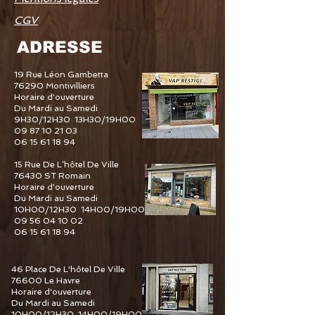
CGV
ADRESSE
19 Rue Léon Gambetta
76290 Montivilliers
Horaire d'ouverture
Du Mardi au Samedi
9H30/12H30 13H30/19H00
09 87 10 21 03
06 15 61 18 94
15 Rue De L’hôtel De Ville
76430 ST Romain
Horaire d'ouverture
Du Mardi au Samedi
10H00/12H30 14H00/19H00
09 56 04 10 02
06 15 61 18 94
46 Place De L'hôtel De Ville
76600 Le Havre
Horaire d'ouverture
Du Mardi au Samedi
10H00/12H30 14H00/19H00