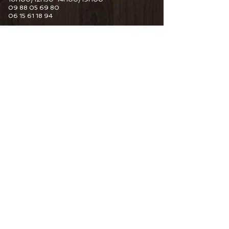
09 88 05 69 80
06 15 61 18 94
6 Guy De Maupassant
76110 Goderville
Horaire d'ouverture
Du Mardi au Samedi
10H00/12H30 14H00/19H00
09 82 67 49 44
06 15 61 18 94
34 Pourtours du Marché
76400 Fécamp
Horaire d'ouverture
Du Mardi au Samedi
10H00/12H30 14H00/19H00
06 15 61 18 94
CONTACTEZ-NOUS