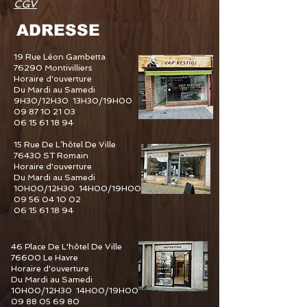
CGV
ADRESSE
19 Rue Léon Gambetta
76290 Montivilliers
Horaire d'ouverture
Du Mardi au Samedi
9H30/12H30 13H30/19H00
09 87 10 21 03
06 15 61 18 94
15 Rue De L’hôtel De Ville
76430 ST Romain
Horaire d'ouverture
Du Mardi au Samedi
10H00/12H30 14H00/19H00
09 56 04 10 02
06 15 61 18 94
46 Place De L'hôtel De Ville
76600 Le Havre
Horaire d'ouverture
Du Mardi au Samedi
10H00/12H30 14H00/19H00
09 88 05 69 80