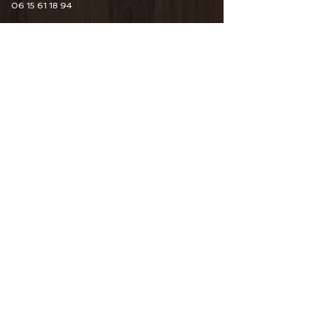
06 15 61 18 94
6 Guy De Maupassant
76110 Goderville
Horaire d'ouverture
Du Mardi au Samedi
10H00/12H30 14H00/19H00
09 82 67 49 44
06 15 61 18 94
34 Pourtours du Marché
76400 Fécamp
Horaire d'ouverture
Du Mardi au Samedi
10H00/12H30 14H00/19H00
06 15 61 18 94
CONTACTEZ-NOUS