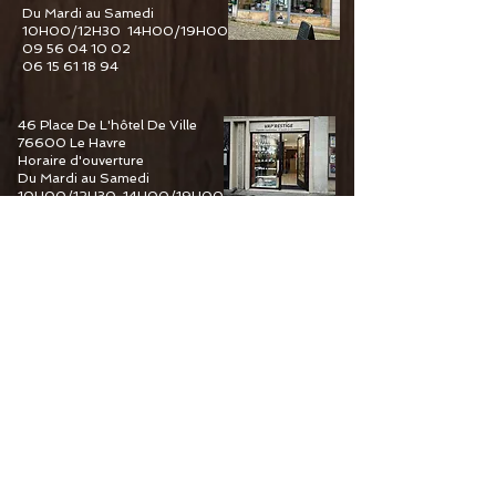
Du Mardi au Samedi
10H00/12H30 14H00/19H00
09 56 04 10 02
06 15 61 18 94
46 Place De L'hôtel De Ville
76600 Le Havre
Horaire d'ouverture
Du Mardi au Samedi
10H00/12H30 14H00/19H00
09 88 05 69 80
06 15 61 18 94
6 Guy De Maupassant
76110 Goderville
Horaire d'ouverture
Du Mardi au Samedi
10H00/12H30 14H00/19H00
09 82 67 49 44
06 15 61 18 94
34 Pourtours du Marché
76400 Fécamp
Horaire d'ouverture