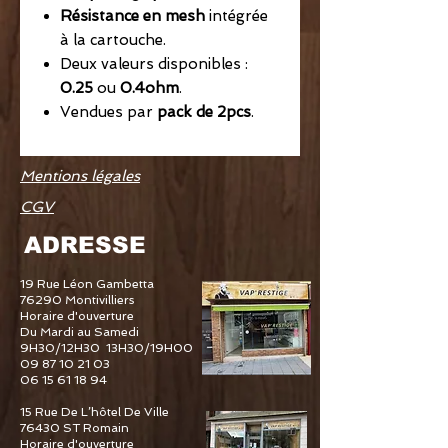
Résistance en mesh
intégrée
à la cartouche.
Deux valeurs disponibles :
0.25
ou
0.4ohm
.
Vendues par
pack de 2pcs
.
Mentions légales
CGV
ADRESSE
19 Rue Léon Gambetta
76290 Montivilliers
Horaire d'ouverture
Du Mardi au Samedi
9H30/12H30 13H30/19H00
09 87 10 21 03
06 15 61 18 94
15 Rue De L’hôtel De Ville
76430 ST Romain
Horaire d'ouverture