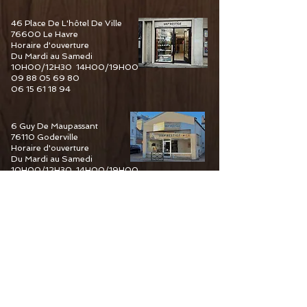
46 Place De L'hôtel De Ville
76600 Le Havre
Horaire d'ouverture
Du Mardi au Samedi
10H00/12H30 14H00/19H00
09 88 05 69 80
06 15 61 18 94
6 Guy De Maupassant
76110 Goderville
Horaire d'ouverture
Du Mardi au Samedi
10H00/12H30 14H00/19H00
09 82 67 49 44
06 15 61 18 94
34 Pourtours du Marché
76400 Fécamp
Horaire d'ouverture
Du Mardi au Samedi
10H00/12H30 14H00/19H00
06 15 61 18 94