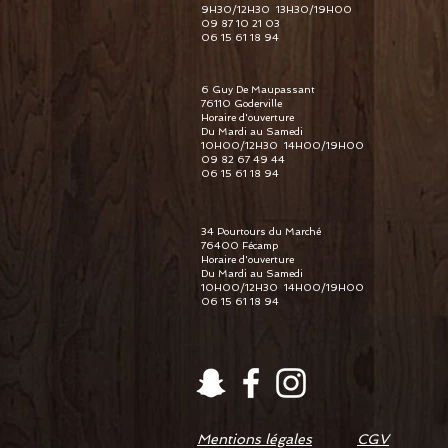
9H30/12H30 13H30/19H00
09 87 10 21 03
06 15 61 18 94
6 Guy De Maupassant
76110 Goderville
Horaire d'ouverture
Du Mardi au Samedi
10H00/12H30 14H00/19H00
09 82 67 49 44
06 15 61 18 94
34 Pourtours du Marché
76400 Fécamp
Horaire d'ouverture
Du Mardi au Samedi
10H00/12H30 14H00/19H00
06 15 61 18 94
Mentions légales
CGV