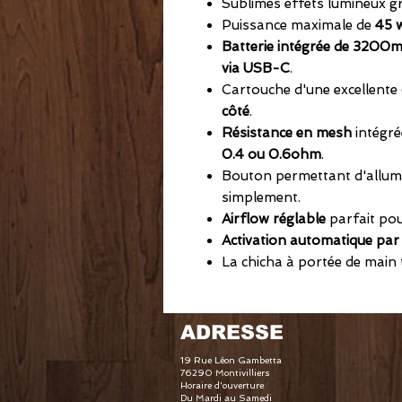
Sublimes effets lumineux g
Puissance maximale de
45 w
Batterie intégrée de 3200
via USB-C
.
Cartouche d'une excellente
côté
.
Résistance en mesh
intégré
0.4 ou 0.6ohm
.
Bouton permettant d'allume
simplement.
Airflow réglable
parfait po
Activation automatique par
La chicha à portée de main 
ADRESSE
19 Rue Léon Gambetta
76290 Montivilliers
Horaire d'ouverture
Du Mardi au Samedi