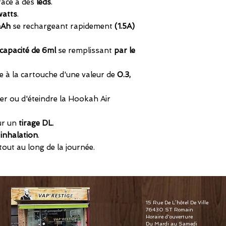
râce à des
leds
.
atts
.
mAh
se rechargeant rapidement
(1.5A)
capacité de 6ml
se remplissant
par le
e à la cartouche d'une valeur de
0.3,
r ou d'éteindre la Hookah Air
ur un
tirage DL
.
 inhalation
.
tout au long de la journée.
15 Rue De L’hôtel De Ville
76430 ST Romain
Horaire d'ouverture
Du Mardi au Samedi