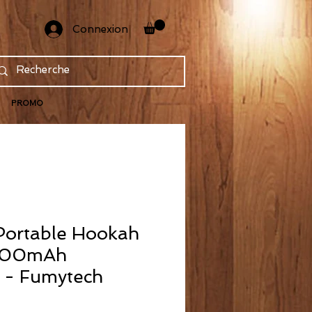
Connexion
PROMO
Portable Hookah
3200mAh
 - Fumytech