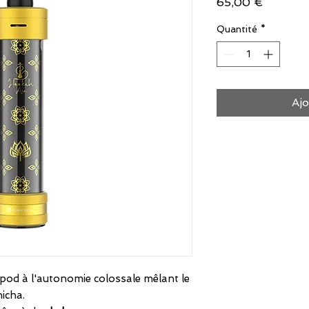
Prix
65,00 €
Quantité
*
Ajo
pod à l'autonomie colossale mêlant le
hicha.