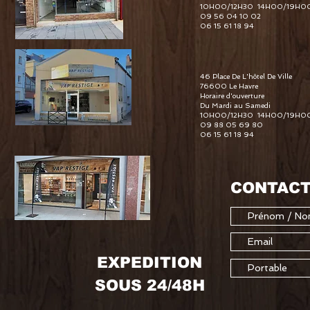
10H00/12H30 14H00/19H0
09 56 04 10 02
06 15 61 18 94
46 Place De L'hôtel De Ville
76600 Le Havre
Horaire d'ouverture
Du Mardi au Samedi
10H00/12H30 14H00/19H0
09 88 05 69 80
06 15 61 18 94
CONTACT
EXPEDITION
SOUS 24/48H