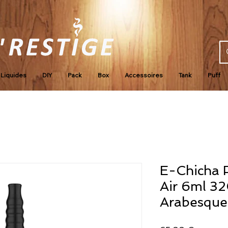
Liquides
DIY
Pack
Box
Accessoires
Tank
Puff
E-Chicha 
Air 6ml 
Arabesque