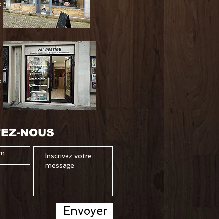
0
0
EZ-NOUS
Envoyer