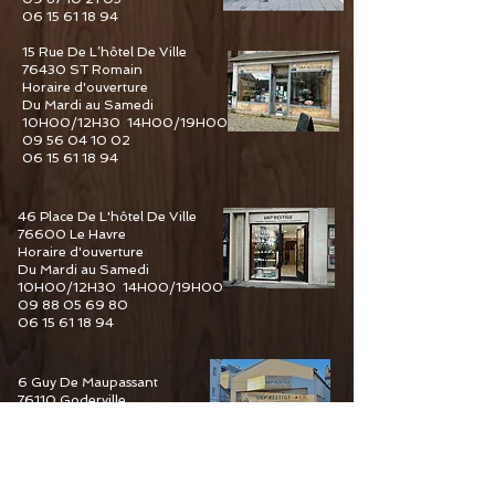
06 15 61 18 94
15 Rue De L’hôtel De Ville
76430 ST Romain
Horaire d'ouverture
Du Mardi au Samedi
10H00/12H30 14H00/19H00
09 56 04 10 02
06 15 61 18 94
46 Place De L'hôtel De Ville
76600 Le Havre
Horaire d'ouverture
Du Mardi au Samedi
10H00/12H30 14H00/19H00
09 88 05 69 80
06 15 61 18 94
6 Guy De Maupassant
76110 Goderville
Horaire d'ouverture
Du Mardi au Samedi
10H00/12H30 14H00/19H00
09 82 67 49 44
06 15 61 18 94