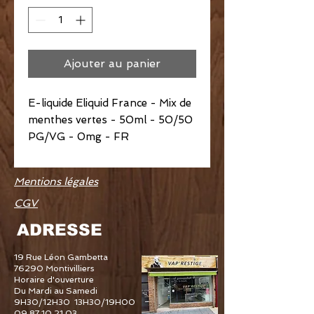
Ajouter au panier
E-liquide Eliquid France - Mix de
menthes vertes - 50ml - 50/50
PG/VG - 0mg - FR
Mentions légales
CGV
ADRESSE
19 Rue Léon Gambetta
76290 Montivilliers
Horaire d'ouverture
Du Mardi au Samedi
9H30/12H30 13H30/19H00
09 87 10 21 03