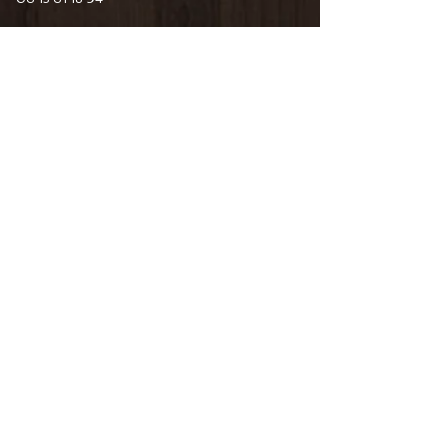
6 Guy De Maupassant
76110 Goderville
Horaire d'ouverture
Du Mardi au Samedi
10H00/12H30 14H00/19H00
09 82 67 49 44
06 15 61 18 94
34 Pourtours du Marché
76400 Fécamp
Horaire d'ouverture
Du Mardi au Samedi
10H00/12H30 14H00/19H00
06 15 61 18 94
CONTACTEZ-NOUS