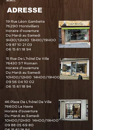
ADRESSE
19 Rue Léon Gambetta
76290 Montivilliers
Horaire d'ouverture
Du Mardi au Samedi
9H30/12H30 13H30/19H00
09 87 10 21 03
06 15 61 18 94
15 Rue De L’hôtel De Ville
76430 ST Romain
Horaire d'ouverture
Du Mardi au Samedi
10H00/12H30 14H00/19H00
09 56 04 10 02
06 15 61 18 94
46 Place De L'hôtel De Ville
76600 Le Havre
Horaire d'ouverture
Du Mardi au Samedi
10H00/12H30 14H00/19H00
09 88 05 69 80
06 15 61 18 94