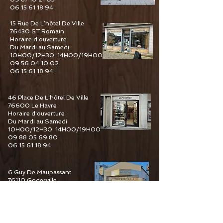
06 15 61 18 94
15 Rue De L’hôtel De Ville
76430 ST Romain
Horaire d'ouverture
Du Mardi au Samedi
10H00/12H30 14H00/19H00
09 56 04 10 02
06 15 61 18 94
46 Place De L'hôtel De Ville
76600 Le Havre
Horaire d'ouverture
Du Mardi au Samedi
10H00/12H30 14H00/19H00
09 88 05 69 80
06 15 61 18 94
6 Guy De Maupassant
76110 Goderville
Horaire d'ouverture
Du Mardi au Samedi
10H00/12H30 14H00/19H00
09 82 67 49 44
06 15 61 18 94