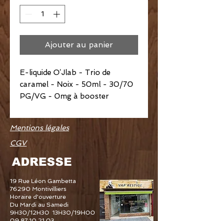
Ajouter au panier
E-liquide O’Jlab - Trio de
caramel - Noix - 50ml - 30/70
PG/VG - 0mg à booster
Mentions légales
CGV
ADRESSE
19 Rue Léon Gambetta
76290 Montivilliers
Horaire d'ouverture
Du Mardi au Samedi
9H30/12H30 13H30/19H00
09 87 10 21 03