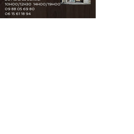
10H00/12H30 14H00/19H00
09 88 05 69 80
06 15 61 18 94
6 Guy De Maupassant
76110 Goderville
Horaire d'ouverture
Du Mardi au Samedi
10H00/12H30 14H00/19H00
09 82 67 49 44
06 15 61 18 94
34 Pourtours du Marché
76400 Fécamp
Horaire d'ouverture
Du Mardi au Samedi
10H00/12H30 14H00/19H00
06 15 61 18 94
CONTACTEZ-NOUS