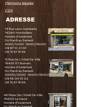
Mentions légales
CGV
ADRESSE
19 Rue Léon Gambetta
76290 Montivilliers
Horaire d'ouverture
Du Mardi au Samedi
9H30/12H30 13H30/19H00
09 87 10 21 03
06 15 61 18 94
15 Rue De L’hôtel De Ville
76430 ST Romain
Horaire d'ouverture
Du Mardi au Samedi
10H00/12H30 14H00/19H00
09 56 04 10 02
06 15 61 18 94
46 Place De L'hôtel De Ville
76600 Le Havre
Horaire d'ouverture
Du Mardi au Samedi