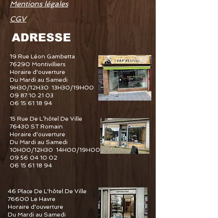
Mentions légales
CGV
ADRESSE
19 Rue Léon Gambetta
76290 Montivilliers
Horaire d'ouverture
Du Mardi au Samedi
9H30/12H30 13H30/19H00
09 87 10 21 03
06 15 61 18 94
15 Rue De L’hôtel De Ville
76430 ST Romain
Horaire d'ouverture
Du Mardi au Samedi
10H00/12H30 14H00/19H00
09 56 04 10 02
06 15 61 18 94
46 Place De L'hôtel De Ville
76600 Le Havre
Horaire d'ouverture
Du Mardi au Samedi