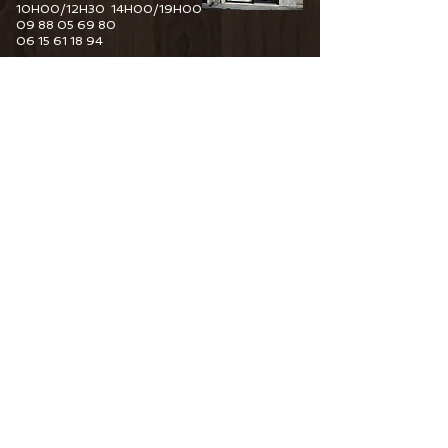
10H00/12H30 14H00/19H00
09 88 05 69 80
06 15 61 18 94
6 Guy De Maupassant
76110 Goderville
Horaire d'ouverture
Du Mardi au Samedi
10H00/12H30 14H00/19H00
09 82 67 49 44
06 15 61 18 94
34 Pourtours du Marché
76400 Fécamp
Horaire d'ouverture
Du Mardi au Samedi
10H00/12H30 14H00/19H00
06 15 61 18 94
CONTACTEZ-NOUS