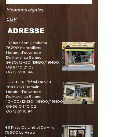
Mentions légales
CGV
ADRESSE
19 Rue Léon Gambetta
76290 Montivilliers
Horaire d'ouverture
Du Mardi au Samedi
9H30/12H30 13H30/19H00
09 87 10 21 03
06 15 61 18 94
15 Rue De L’hôtel De Ville
76430 ST Romain
Horaire d'ouverture
Du Mardi au Samedi
10H00/12H30 14H00/19H00
09 56 04 10 02
06 15 61 18 94
46 Place De L'hôtel De Ville
76600 Le Havre