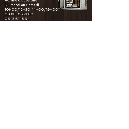
Horaire d'ouverture
Du Mardi au Samedi
10H00/12H30 14H00/19H00
09 88 05 69 80
06 15 61 18 94
6 Guy De Maupassant
76110 Goderville
Horaire d'ouverture
Du Mardi au Samedi
10H00/12H30 14H00/19H00
09 82 67 49 44
06 15 61 18 94
34 Pourtours du Marché
76400 Fécamp
Horaire d'ouverture
Du Mardi au Samedi
10H00/12H30 14H00/19H00
06 15 61 18 94