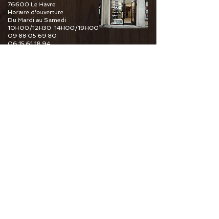
76600 Le Havre
Horaire d'ouverture
Du Mardi au Samedi
10H00/12H30 14H00/19H00
09 88 05 69 80
06 15 61 18 94
6 Guy De Maupassant
76110 Goderville
Horaire d'ouverture
Du Mardi au Samedi
10H00/12H30 14H00/19H00
09 82 67 49 44
06 15 61 18 94
34 Pourtours du Marché
76400 Fécamp
Horaire d'ouverture
Du Mardi au Samedi
10H00/12H30 14H00/19H00
06 15 61 18 94