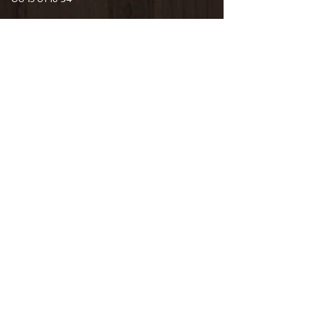
6 Guy De Maupassant
76110 Goderville
Horaire d'ouverture
Du Mardi au Samedi
10H00/12H30 14H00/19H00
09 82 67 49 44
06 15 61 18 94
34 Pourtours du Marché
76400 Fécamp
Horaire d'ouverture
Du Mardi au Samedi
10H00/12H30 14H00/19H00
06 15 61 18 94
CONTACTEZ-NOUS