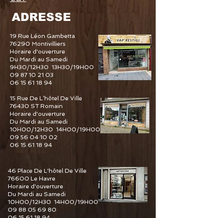
ADRESSE
19 Rue Léon Gambetta
76290 Montivilliers
Horaire d'ouverture
Du Mardi au Samedi
9H30/12H30 13H30/19H00
09 87 10 21 03
06 15 61 18 94
15 Rue De L’hôtel De Ville
76430 ST Romain
Horaire d'ouverture
Du Mardi au Samedi
10H00/12H30 14H00/19H00
09 56 04 10 02
06 15 61 18 94
46 Place De L'hôtel De Ville
76600 Le Havre
Horaire d'ouverture
Du Mardi au Samedi
10H00/12H30 14H00/19H00
09 88 05 69 80
06 15 61 18 94