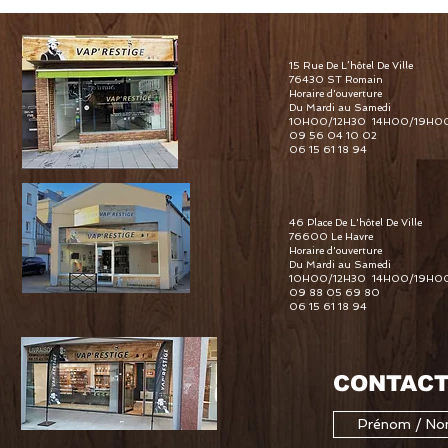
15 Rue De L’hôtel De Ville
76430 ST Romain
Horaire d'ouverture
Du Mardi au Samedi
10H00/12H30 14H00/19H0
09 56 04 10 02
06 15 61 18 94
46 Place De L'hôtel De Ville
76600 Le Havre
Horaire d'ouverture
Du Mardi au Samedi
10H00/12H30 14H00/19H0
09 88 05 69 80
06 15 61 18 94
CONTACT