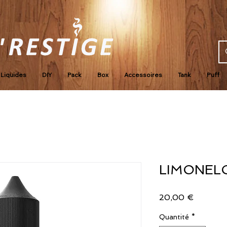
Liquides
DIY
Pack
Box
Accessoires
Tank
Puff
LIMONEL
Prix
20,00 €
Quantité
*