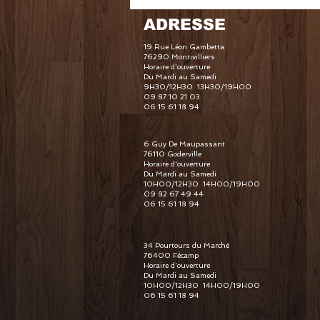
ADRESSE
19 Rue Léon Gambetta
76290 Montivilliers
Horaire d'ouverture
Du Mardi au Samedi
9H30/12H30 13H30/19H00
09 87 10 21 03
06 15 61 18 94
6 Guy De Maupassant
76110 Goderville
Horaire d'ouverture
Du Mardi au Samedi
10H00/12H30 14H00/19H00
09 82 67 49 44
06 15 61 18 94
34 Pourtours du Marché
76400 Fécamp
Horaire d'ouverture
Du Mardi au Samedi
10H00/12H30 14H00/19H00
06 15 61 18 94