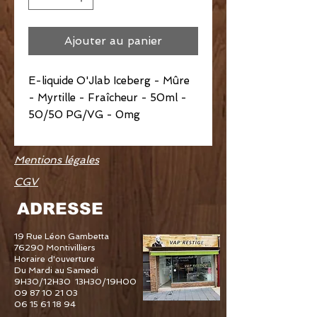
Ajouter au panier
E-liquide O'Jlab Iceberg - Mûre
- Myrtille - Fraîcheur - 50ml -
50/50 PG/VG - 0mg
Mentions légales
CGV
ADRESSE
19 Rue Léon Gambetta
76290 Montivilliers
Horaire d'ouverture
Du Mardi au Samedi
9H30/12H30 13H30/19H00
09 87 10 21 03
06 15 61 18 94