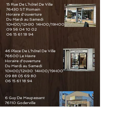
15 Rue De L’hôtel De Ville
76430 ST Romain
Horaire d'ouverture
Du Mardi au Samedi
10H00/12H30 14H00/19H00
09 56 04 10 02
06 15 61 18 94
46 Place De L'hôtel De Ville
76600 Le Havre
Horaire d'ouverture
Du Mardi au Samedi
10H00/12H30 14H00/19H00
09 88 05 69 80
06 15 61 18 94
6 Guy De Maupassant
76110 Goderville
Horaire d'ouverture
Du Mardi au Samedi
10H00/12H30 14H00/19H00
09 82 67 49 44
06 15 61 18 94