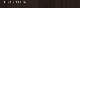
06 15 61 18 94
6 Guy De Maupassant
76110 Goderville
Horaire d'ouverture
Du Mardi au Samedi
10H00/12H30 14H00/19H00
09 82 67 49 44
06 15 61 18 94
34 Pourtours du Marché
76400 Fécamp
Horaire d'ouverture
Du Mardi au Samedi
10H00/12H30 14H00/19H00
06 15 61 18 94
CONTACTEZ-NOUS