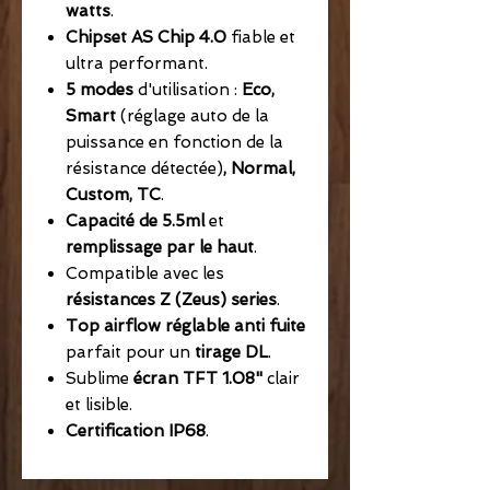
watts
.
Chipset AS Chip 4.0
fiable et
ultra performant.
5 modes
d'utilisation :
Eco,
Smart
(réglage auto de la
puissance en fonction de la
résistance détectée)
,
Normal,
Custom, TC
.
Capacité de 5.5ml
et
remplissage par le haut
.
Compatible avec les
résistances Z (Zeus) series
.
Top airflow réglable anti fuite
parfait pour un
tirage DL
.
Sublime
écran TFT 1.08"
clair
et lisible.
Certification IP68
.