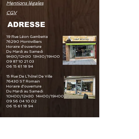
Mentions légales
CGV
ADRESSE
19 Rue Léon Gambetta
76290 Montivilliers
Horaire d'ouverture
Du Mardi au Samedi
9H30/12H30 13H30/19H00
09 87 10 21 03
06 15 61 18 94
15 Rue De L’hôtel De Ville
76430 ST Romain
Horaire d'ouverture
Du Mardi au Samedi
10H00/12H30 14H00/19H00
09 56 04 10 02
06 15 61 18 94
46 Place De L'hôtel De Ville
76600 Le Havre
Horaire d'ouverture
Du Mardi au Samedi