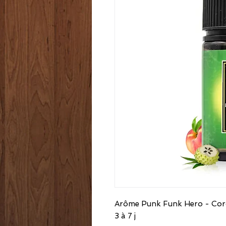
Arôme Punk Funk Hero - Coros
3 à 7 j