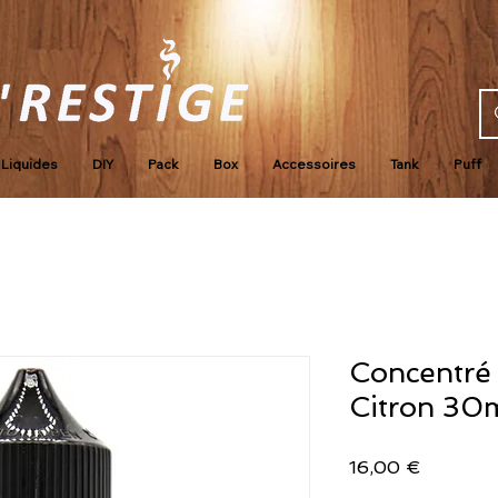
Liquides
DIY
Pack
Box
Accessoires
Tank
Puff
Concentré
Citron 30
Prix
16,00 €