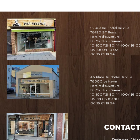
15 Rue De L’hôtel De Ville
76430 ST Romain
Horaire d'ouverture
Du Mardi au Samedi
10H00/12H30 14H00/19H0
09 56 04 10 02
06 15 61 18 94
46 Place De L'hôtel De Ville
76600 Le Havre
Horaire d'ouverture
Du Mardi au Samedi
10H00/12H30 14H00/19H0
09 88 05 69 80
06 15 61 18 94
CONTACT