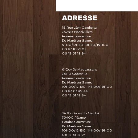
ADRESSE
19 Rue Léon Gambetta
76290 Montivilliers
Horaire d'ouverture
Du Mardi au Samedi
9H30/12H30 13H30/19H00
09 87 10 21 03
06 15 61 18 94
6 Guy De Maupassant
76110 Goderville
Horaire d'ouverture
Du Mardi au Samedi
10H00/12H30 14H00/19H00
09 82 67 49 44
06 15 61 18 94
34 Pourtours du Marché
76400 Fécamp
Horaire d'ouverture
Du Mardi au Samedi
10H00/12H30 14H00/19H00
06 15 61 18 94