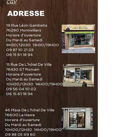
CGV
ADRESSE
19 Rue Léon Gambetta
76290 Montivilliers
Horaire d'ouverture
Du Mardi au Samedi
9H30/12H30 13H30/19H00
09 87 10 21 03
06 15 61 18 94
15 Rue De L’hôtel De Ville
76430 ST Romain
Horaire d'ouverture
Du Mardi au Samedi
10H00/12H30 14H00/19H00
09 56 04 10 02
06 15 61 18 94
46 Place De L'hôtel De Ville
76600 Le Havre
Horaire d'ouverture
Du Mardi au Samedi
10H00/12H30 14H00/19H00
09 88 05 69 80