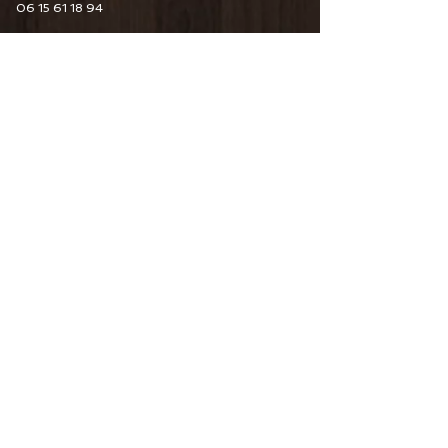
06 15 61 18 94
6 Guy De Maupassant
76110 Goderville
Horaire d'ouverture
Du Mardi au Samedi
10H00/12H30 14H00/19H00
09 82 67 49 44
06 15 61 18 94
34 Pourtours du Marché
76400 Fécamp
Horaire d'ouverture
Du Mardi au Samedi
10H00/12H30 14H00/19H00
06 15 61 18 94
CONTACTEZ-NOUS