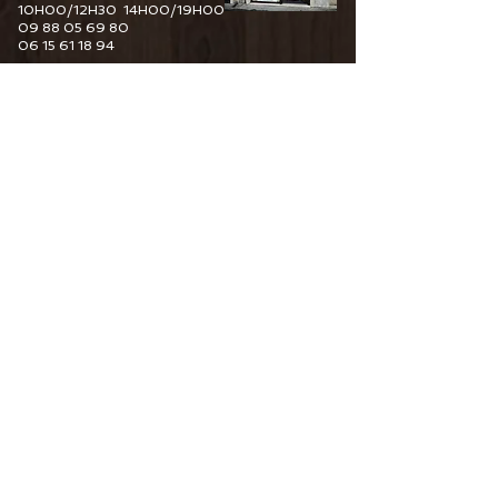
10H00/12H30 14H00/19H00
09 88 05 69 80
06 15 61 18 94
6 Guy De Maupassant
76110 Goderville
Horaire d'ouverture
Du Mardi au Samedi
10H00/12H30 14H00/19H00
09 82 67 49 44
06 15 61 18 94
34 Pourtours du Marché
76400 Fécamp
Horaire d'ouverture
Du Mardi au Samedi
10H00/12H30 14H00/19H00
06 15 61 18 94
CONTACTEZ-NOUS