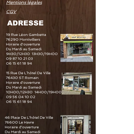
Mentions légales
CGV
ADRESSE
19 Rue Léon Gambetta
76290 Montivilliers
Horaire d'ouverture
Du Mardi au Samedi
9H30/12H30 13H30/19H00
09 87 10 21 03
06 15 61 18 94
15 Rue De L’hôtel De Ville
76430 ST Romain
Horaire d'ouverture
Du Mardi au Samedi
10H00/12H30 14H00/19H00
09 56 04 10 02
06 15 61 18 94
46 Place De L'hôtel De Ville
76600 Le Havre
Horaire d'ouverture
Du Mardi au Samedi