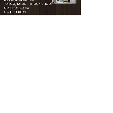
10H00/12H30 14H00/19H00
09 88 05 69 80
06 15 61 18 94
6 Guy De Maupassant
76110 Goderville
Horaire d'ouverture
Du Mardi au Samedi
10H00/12H30 14H00/19H00
09 82 67 49 44
06 15 61 18 94
34 Pourtours du Marché
76400 Fécamp
Horaire d'ouverture
Du Mardi au Samedi
10H00/12H30 14H00/19H00
06 15 61 18 94
CONTACTEZ-NOUS