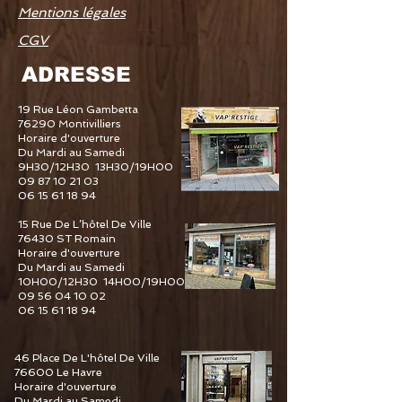
Mentions légales
CGV
ADRESSE
19 Rue Léon Gambetta
76290 Montivilliers
Horaire d'ouverture
Du Mardi au Samedi
9H30/12H30 13H30/19H00
09 87 10 21 03
06 15 61 18 94
15 Rue De L’hôtel De Ville
76430 ST Romain
Horaire d'ouverture
Du Mardi au Samedi
10H00/12H30 14H00/19H00
09 56 04 10 02
06 15 61 18 94
46 Place De L'hôtel De Ville
76600 Le Havre
Horaire d'ouverture
Du Mardi au Samedi