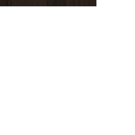
6 Guy De Maupassant
76110 Goderville
Horaire d'ouverture
Du Mardi au Samedi
10H00/12H30 14H00/19H00
09 82 67 49 44
06 15 61 18 94
34 Pourtours du Marché
76400 Fécamp
Horaire d'ouverture
Du Mardi au Samedi
10H00/12H30 14H00/19H00
06 15 61 18 94
CONTACTEZ-NOUS