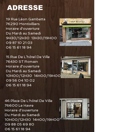
ADRESSE
19 Rue Léon Gambetta
76290 Montivilliers
Horaire d'ouverture
Du Mardi au Samedi
9H30/12H30 13H30/19H00
09 87 10 21 03
06 15 61 18 94
15 Rue De L’hôtel De Ville
76430 ST Romain
Horaire d'ouverture
Du Mardi au Samedi
10H00/12H30 14H00/19H00
09 56 04 10 02
06 15 61 18 94
46 Place De L'hôtel De Ville
76600 Le Havre
Horaire d'ouverture
Du Mardi au Samedi
10H00/12H30 14H00/19H00
09 88 05 69 80
06 15 61 18 94