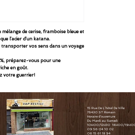
n mélange de
cerise, framboise bleue et
 que l’acier d’un katana.
 transporter vos sens dans un voyage
5%
, préparez-vous pour une
riche en goût.
z votre guerrier!
15 Rue De L’hôtel De Ville
76430 ST Romain
Horaire d'ouverture
Du Mardi au Samedi
10H00/12H30 14H00/19H0
09 56 04 10 02
06 15 61 18 94