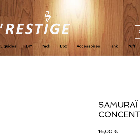
Liquides
DIY
Pack
Box
Accessoires
Tank
Puff
SAMURAÏ 
CONCENT
Prix
16,00 €