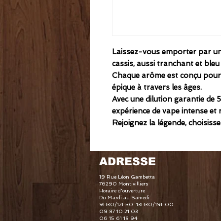
Laissez-vous emporter par u
cassis
, aussi tranchant et bleu
Chaque arôme est conçu pour
épique à travers les âges.
Avec une
dilution garantie de 
expérience de vape intense et 
Rejoignez la légende, choisisse
ADRESSE
19 Rue Léon Gambetta
76290 Montivilliers
Horaire d'ouverture
Du Mardi au Samedi
9H30/12H30 13H30/19H00
09 87 10 21 03
06 15 61 18 94