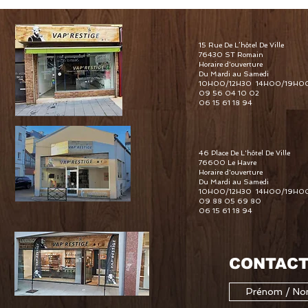
15 Rue De L’hôtel De Ville
76430 ST Romain
Horaire d'ouverture
Du Mardi au Samedi
10H00/12H30 14H00/19H0
09 56 04 10 02
06 15 61 18 94
46 Place De L'hôtel De Ville
76600 Le Havre
Horaire d'ouverture
Du Mardi au Samedi
10H00/12H30 14H00/19H0
09 88 05 69 80
06 15 61 18 94
CONTACT