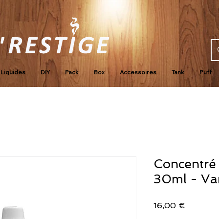
Liquides
DIY
Pack
Box
Accessoires
Tank
Puff
Concentré
30ml - Va
Prix
16,00 €