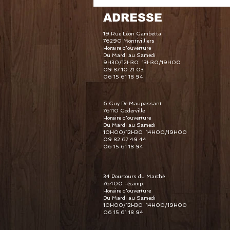
ADRESSE
19 Rue Léon Gambetta
76290 Montivilliers
Horaire d'ouverture
Du Mardi au Samedi
9H30/12H30 13H30/19H00
09 87 10 21 03
06 15 61 18 94
6 Guy De Maupassant
76110 Goderville
Horaire d'ouverture
Du Mardi au Samedi
10H00/12H30 14H00/19H00
09 82 67 49 44
06 15 61 18 94
34 Pourtours du Marché
76400 Fécamp
Horaire d'ouverture
Du Mardi au Samedi
10H00/12H30 14H00/19H00
06 15 61 18 94