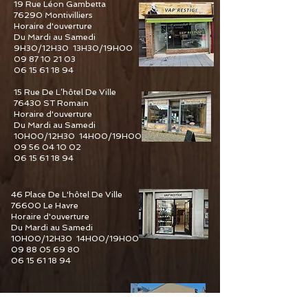
19 Rue Léon Gambetta
76290 Montivilliers
Horaire d'ouverture
Du Mardi au Samedi
9H30/12H30 13H30/19H00
09 87 10 21 03
06 15 61 18 94
15 Rue De L’hôtel De Ville
76430 ST Romain
Horaire d'ouverture
Du Mardi au Samedi
10H00/12H30 14H00/19H00
09 56 04 10 02
06 15 61 18 94
46 Place De L'hôtel De Ville
76600 Le Havre
Horaire d'ouverture
Du Mardi au Samedi
10H00/12H30 14H00/19H00
09 88 05 69 80
06 15 61 18 94
6 Guy De Maupassant