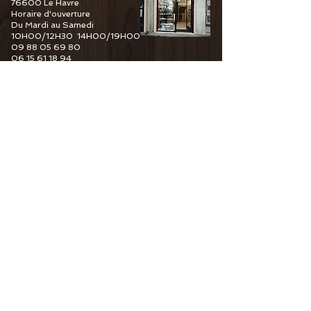
76600 Le Havre
Horaire d'ouverture
Du Mardi au Samedi
10H00/12H30 14H00/19H00
09 88 05 69 80
06 15 61 18 94
6 Guy De Maupassant
76110 Goderville
Horaire d'ouverture
Du Mardi au Samedi
10H00/12H30 14H00/19H00
09 82 67 49 44
06 15 61 18 94
34 Pourtours du Marché
76400 Fécamp
Horaire d'ouverture
Du Mardi au Samedi
10H00/12H30 14H00/19H00
06 15 61 18 94