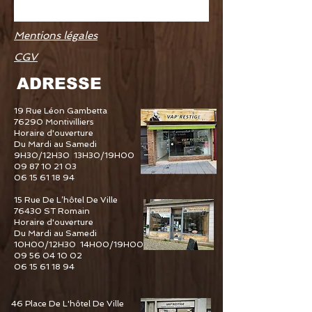
Mentions légales
CGV
ADRESSE
19 Rue Léon Gambetta
76290 Montivilliers
Horaire d'ouverture
Du Mardi au Samedi
9H30/12H30 13H30/19H00
09 87 10 21 03
06 15 61 18 94
15 Rue De L’hôtel De Ville
76430 ST Romain
Horaire d'ouverture
Du Mardi au Samedi
10H00/12H30 14H00/19H00
09 56 04 10 02
06 15 61 18 94
46 Place De L'hôtel De Ville