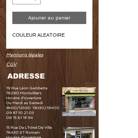
Ajouter au panier
COULEUR ALEATOIRE
Mentions légales
CGV
ADRESSE
19 Rue Léon Gambetta
76290 Montivilliers
Horaire d'ouverture
Du Mardi au Samedi
9H30/12H30 13H30/19H00
09 87 10 21 03
06 15 61 18 94
15 Rue De L’hôtel De Ville
76430 ST Romain
Horaire d'ouverture