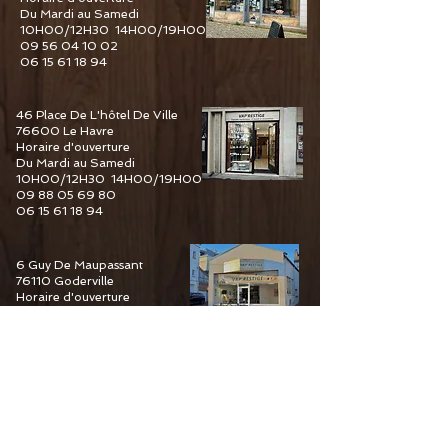
Du Mardi au Samedi
10H00/12H30 14H00/19H00
09 56 04 10 02
06 15 61 18 94
46 Place De L'hôtel De Ville
76600 Le Havre
Horaire d'ouverture
Du Mardi au Samedi
10H00/12H30 14H00/19H00
09 88 05 69 80
06 15 61 18 94
6 Guy De Maupassant
76110 Goderville
Horaire d'ouverture
Du Mardi au Samedi
10H00/12H30 14H00/19H00
09 82 67 49 44
06 15 61 18 94
34 Pourtours du Marché
76400 Fécamp
Horaire d'ouverture